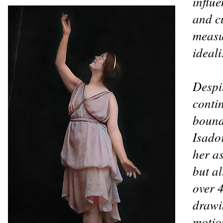
influ
and cu
measur
ideali
Despi
conti
bound
Isado
her as
but al
over 
drawi
motio