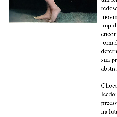
redesc
movim
impuls
encon
jornad
deter
sua pr
abstr
Choca
Isado
predo
na lu