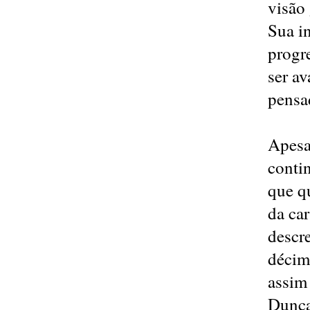
visão 
Sua i
progr
ser av
pensad
Apesa
conti
que q
da car
descr
décim
assim
Dunca