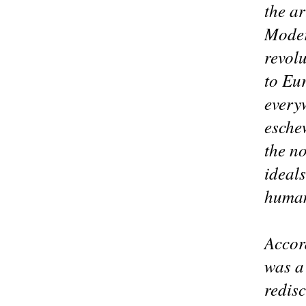
the a
Moder
revol
to Eu
every
esche
the no
ideal
human
Accor
was a
redisc