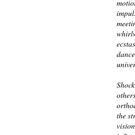
motio
impuls
meeti
whirl
ecsta
dance,
unive
Shock
others
ortho
the s
vision