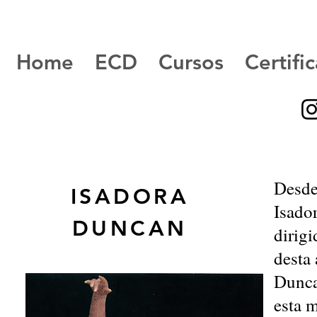
Home
ECD
Cursos
Certifi
Desde
ISADORA
Isado
DUNCAN
dirigi
desta
Dunca
esta m