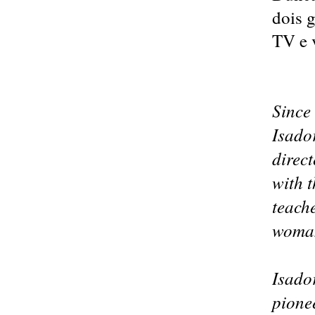
dois 
TV e 
Since
Isado
direct
with 
teache
woman
Isado
pione