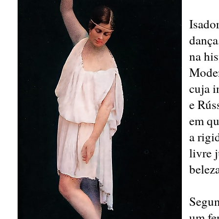
Isado
dança
na hi
Moder
cuja 
e Rús
em que
a rigi
livre 
beleza
Segun
um fe